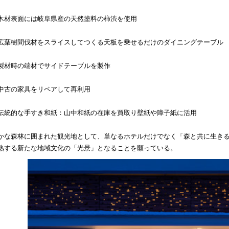
木材表面には岐阜県産の天然塗料の柿渋を使用
広葉樹間伐材をスライスしてつくる天板を乗せるだけのダイニングテーブル
製材時の端材でサイドテーブルを製作
中古の家具をリペアして再利用
伝統的な手すき和紙：山中和紙の在庫を買取り壁紙や障子紙に活用
かな森林に囲まれた観光地として、単なるホテルだけでなく「森と共に生き
熟する新たな地域文化の「光景」となることを願っている。