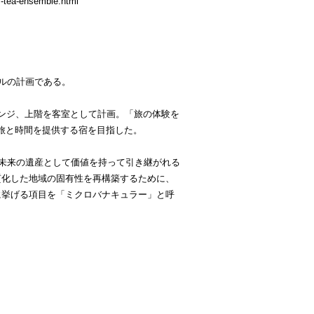
f-tea-ensemble.html
ルの計画である。
ンジ、上階を客室として計画。「旅の体験を
）な旅と時間を提供する宿を目指した。
が未来の遺産として価値を持って引き継がれる
質化した地域の固有性を再構築するために、
に挙げる項目を「ミクロバナキュラー」と呼
。