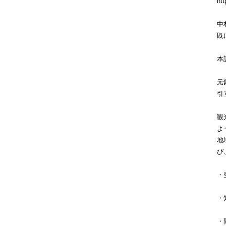
htt
中
既
本
元
引
観
よ
地
び
・
・
・