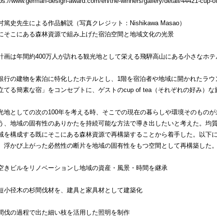
ps://www.german-design-award.com/en/the-winners/gallery/detail/44421-cup-o
村篤史先生による作品解説（写真クレジット：Nishikawa Masao）
にそこにある森林資源で組み上げた宿泊空間と地域文化の光景
計画は年間約400万人が訪れる観光地として栄える飛騨高山にある小さなホテ
銀行の建物を素泊に特化したホテルとし、1階を宿泊者や地域に開かれたラウ
立てる簡素な宿」をコンセプトに、ゲストのcup of tea（それぞれの好み
光地としての次の100年を考える時、そこでの現在の暮らしや環境そのもの
う、地域の固有性のありかたを持続可能な方法で導き出したいと考えた。均
域を構成する既にそこにある森林資源で再構築することから着手した。以下
、浮かび上がった必然性の断片を地域の固有性をもつ空間として再構築した
空きビルをリノベーションし地域の資産・風景・時間を継承
短小径木の杉間伐材を、建具と家具材として建築化
間伐の過程で出た細い枝を活用した照明を制作