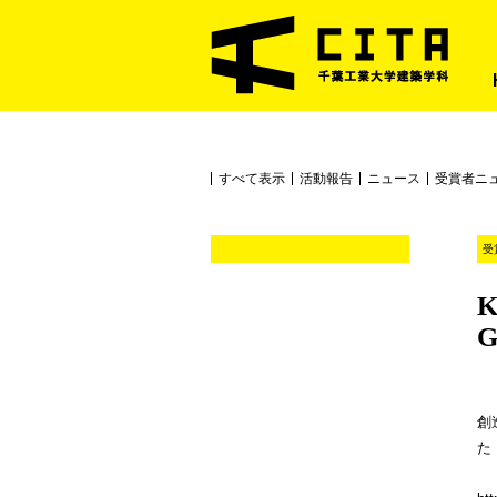
すべて表示
活動報告
ニュース
受賞者ニ
受
K
G
創造
た「