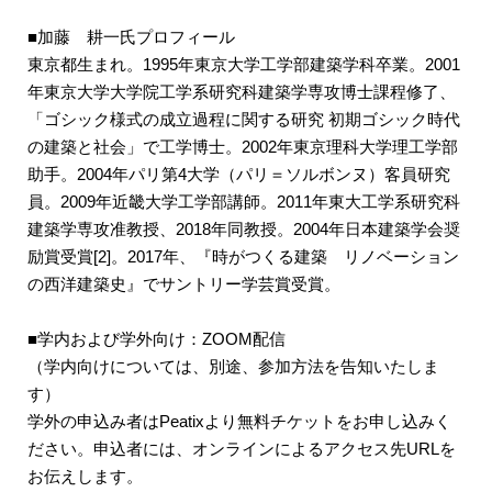
■加藤 耕一氏プロフィール
東京都生まれ。1995年東京大学工学部建築学科卒業。2001
年東京大学大学院工学系研究科建築学専攻博士課程修了、
「ゴシック様式の成立過程に関する研究 初期ゴシック時代
の建築と社会」で工学博士。2002年東京理科大学理工学部
助手。2004年パリ第4大学（パリ＝ソルボンヌ）客員研究
員。2009年近畿大学工学部講師。2011年東大工学系研究科
建築学専攻准教授、2018年同教授。2004年日本建築学会奨
励賞受賞[2]。2017年、『時がつくる建築 リノベーション
の西洋建築史』でサントリー学芸賞受賞。
■学内および学外向け：ZOOM配信
（学内向けについては、別途、参加方法を告知いたしま
す）
学外の申込み者はPeatixより無料チケットをお申し込みく
ださい。申込者には、オンラインによるアクセス先URLを
お伝えします。