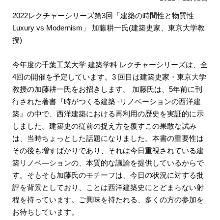
2022レクチャーシリーズ第3回「建築の時間性と物質性
Luxury vs Modernism」 加藤耕一氏(建築史家、東京大学教
授)
今年度の千葉工業大学 建築学科 レクチャーシリーズは、全
4回の開催を予定しています。3 回目は建築史家・東京大学
教授の加藤耕一氏をお招きします。 加藤氏は、5年前に刊
行された著書『時がつくる建築 -リノベーションの西洋建
築』の中で、西洋建築における再利用の歴史を実証的に示
しました。建築史の従前の捉え方を覆すこの果敢な試み
は、当時ちょっとした話題になりました。本書の重要性は
その後も増すばかりであり、それは今日重視されている建
築リノベ―ションの、本質的な議論を提供しているからで
す。そもそも加藤氏のモチーフは、今日の状況に対する批
評を背景としており、ことは西洋建築史にとどまらない射
程を持っています。ご興味を持たれる、多くの方の参加を
お待ちしています。