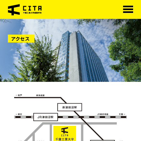
HOME
アクセス
学科概要
学べる分野
学科カリキュラム
大学院
進路・資格
研究室紹介
アクセス