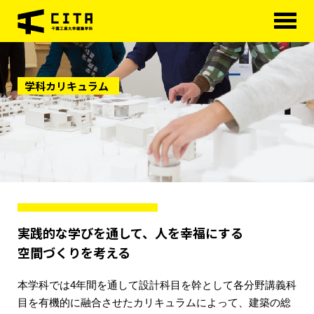
HOME
学科カリキュラム
学科概要
学べる分野
学科カリキュラム
大学院
進路・資格
実践的な学びを通して、人を幸福にする
研究室紹介
空間づくりを考える
アクセス
本学科では4年間を通して設計科目を幹として各分野講義科
目を有機的に融合させたカリキュラムによって、建築の総