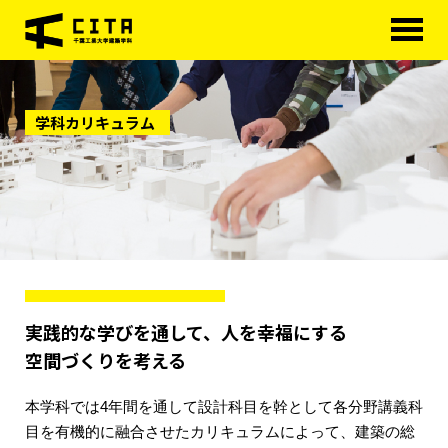
HOME
学科カリキュラム
学科概要
学べる分野
学科カリキュラム
大学院
進路・資格
実践的な学びを通して、人を幸福にする
研究室紹介
空間づくりを考える
アクセス
本学科では4年間を通して設計科目を幹として各分野講義科
目を有機的に融合させたカリキュラムによって、建築の総