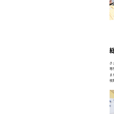
さ
専
ま
視