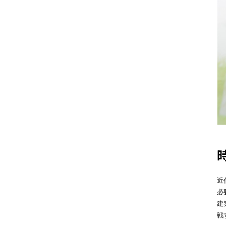
近
必
建
戦