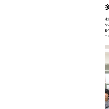
建
な
各
出