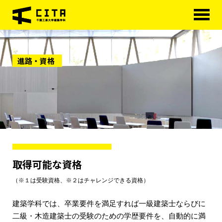
HOME
進路・資格
学科概要
学べる分野
学科カリキュラム
大学院
進路・資格
取得可能な資格
研究室紹介
（※１は受験資格、※２はチャレンジできる資格）
アクセス
建築学科では、卒業要件を満足すれば一級建築士ならびに
二級・木造建築士の受験のための学歴要件を、自動的に満