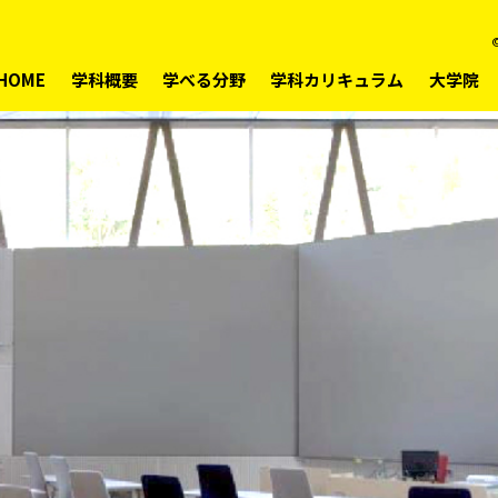
©
HOME
学科概要
学べる分野
学科カリキュラム
大学院