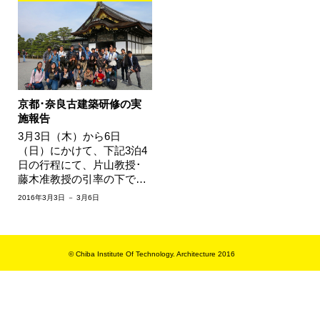
京都･奈良古建築研修の実
施報告
3月3日（木）から6日
（日）にかけて、下記3泊4
日の行程にて、片山教授･
藤木准教授の引率の下で学
部1～3年生の希望者24名が
2016年3月3日 － 3月6日
京都･奈良古建築研修を行
いました。 [ …
© Chiba Institute Of Technology. Architecture 2016