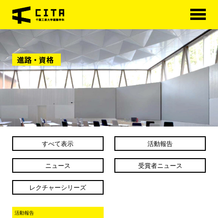
HOME
進路・資格
学科概要
学べる分野
学科カリキュラム
大学院
すべて表示
活動報告
進路・資格
ニュース
受賞者ニュース
研究室紹介
レクチャーシリーズ
アクセス
活動報告