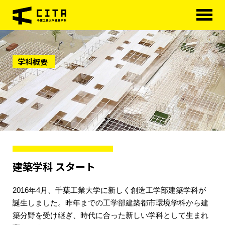
HOME
学科概要
学科概要
学べる分野
学科カリキュラム
大学院
進路・資格
建築学科 スタート
研究室紹介
2016年4月、千葉工業大学に新しく創造工学部建築学科が
アクセス
誕生しました。昨年までの工学部建築都市環境学科から建
築分野を受け継ぎ、時代に合った新しい学科として生まれ