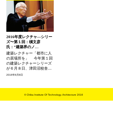
2016年度レクチャ―シリー
ズ〜第１回：槇文彦
氏：“建築界のノ…
建築レクチャー「都市に人
の居場所を」 今年第１回
の建築レクチャーシリーズ
が６月８日、津田沼校舎で
開かれ、ヒルサイドテラス
2016年6月8日
（東京・代官山）などの建
築作品…
© Chiba Institute Of Technology. Architecture 2016