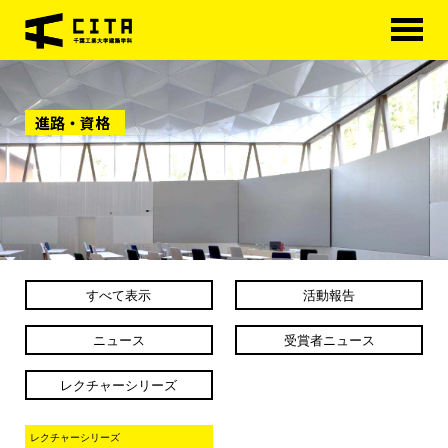
HOME
進路・資格
学科概要
学べる分野
学科カリキュラム
大学院
すべて表示
活動報告
進路・資格
ニュース
受賞者ニュース
研究室紹介
レクチャーシリーズ
アクセス
レクチャーシリーズ