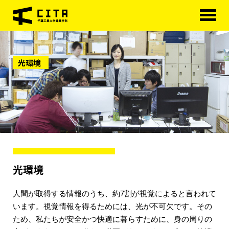
HOME
光環境
学科概要
学べる分野
学べる分野
学科カリキュラム
大学院
進路・資格
光環境
研究室紹介
人間が取得する情報のうち、約7割が視覚によると言われて
アクセス
います。視覚情報を得るためには、光が不可欠です。その
ため、私たちが安全かつ快適に暮らすために、身の周りの