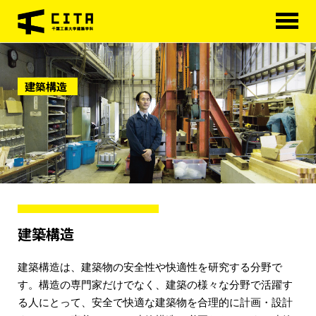
HOME
建築構造
学科概要
学べる分野
学べる分野
学科カリキュラム
大学院
進路・資格
建築構造
研究室紹介
建築構造は、建築物の安全性や快適性を研究する分野で
アクセス
す。構造の専門家だけでなく、建築の様々な分野で活躍す
る人にとって、安全で快適な建築物を合理的に計画・設計