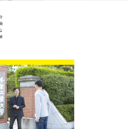
分
揃
な
解