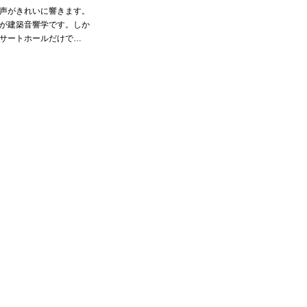
声がきれいに響きます。
が建築音響学です。しか
サートホールだけで…